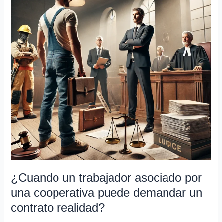
asociado
por
una
cooperativa
puede
demandar
un
contrato
realidad?
¿Cuando un trabajador asociado por
una cooperativa puede demandar un
contrato realidad?