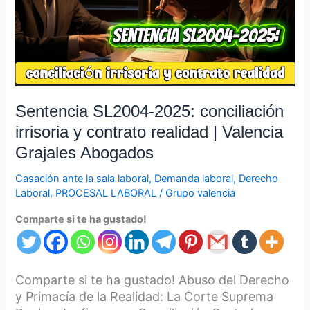
y
contrato
realidad
|
Valencia
Grajales
Sentencia SL2004-2025: conciliación
Abogados
irrisoria y contrato realidad | Valencia
Grajales Abogados
Casación ante la sala laboral
,
Demanda laboral
,
Derecho
Laboral
,
PROCESAL LABORAL
/
Grupo valencia
Comparte si te ha gustado!
Comparte si te ha gustado! Abuso del Derecho
y Primacía de la Realidad: La Corte Suprema