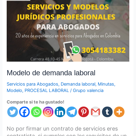
de
demanda
laboral
Modelo de demanda laboral
Servicios para Abogados
,
Demanda laboral
,
Minutas
,
Modelo
,
PROCESAL LABORAL
/
Grupo valencia
Comparte si te ha gustado!
No por firmar un contrato de servicios eres
contratista, si cumples con los requisitos de un