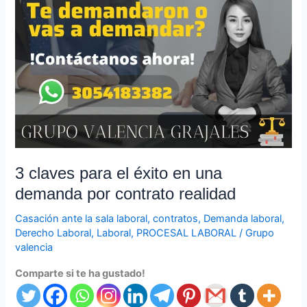
claves
para
el
éxito
en
una
demanda
por
contrato
realidad
3 claves para el éxito en una
demanda por contrato realidad
Casación ante la sala laboral
,
contratos
,
Demanda laboral
,
Derecho Laboral
,
Laboral
,
PROCESAL LABORAL
/
Grupo
valencia
Comparte si te ha gustado!