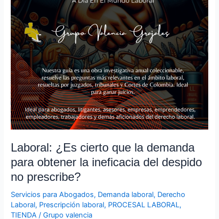
prescribe?
Laboral: ¿Es cierto que la demanda
para obtener la ineficacia del despido
no prescribe?
Servicios para Abogados
,
Demanda laboral
,
Derecho
Laboral
,
Prescripción laboral
,
PROCESAL LABORAL
,
TIENDA
/
Grupo valencia