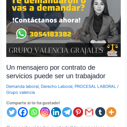
mensajero
por
contrato
de
servicios
puede
ser
un
trabajador
Un mensajero por contrato de
servicios puede ser un trabajador
Demanda laboral
,
Derecho Laboral
,
PROCESAL LABORAL
/
Grupo valencia
Comparte si te ha gustado!