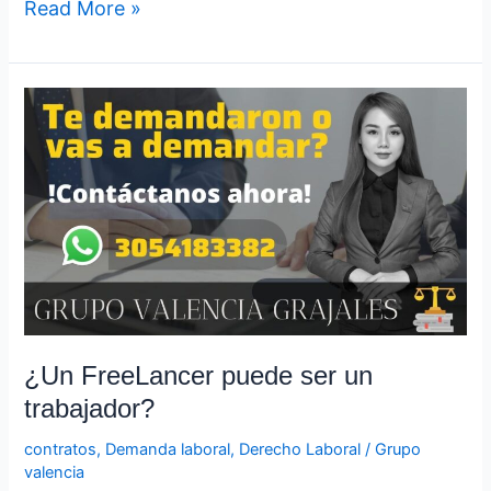
Read More »
¿Un
FreeLancer
puede
ser
un
trabajador?
¿Un FreeLancer puede ser un
trabajador?
contratos
,
Demanda laboral
,
Derecho Laboral
/
Grupo
valencia