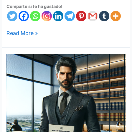
Comparte si te ha gustado!
Read More »
MODELO
DEMANDA
DE
NULIDAD
Y
RESTABLECIMIENTO
DEL
DERECHO
(LABORAL)
CONTRA
UGPP