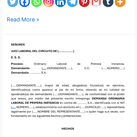
Read More »
Modelo
de
Demanda
Ordinaria
Laboral:
Trabajador
Asociado
–
contrato
realidad