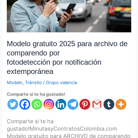
comparendo
por
fotodetección por notificación
extemporánea
Modelo gratuito 2025 para archivo de
comparendo por
fotodetección por notificación
extemporánea
Modelo
,
Tránsito
/
Grupo valencia
Comparte si te ha gustado!
Comparte si te ha
gustado!MinutasyContratosColombia.com
Modelo gratuito para ARCHIVO de comparendo