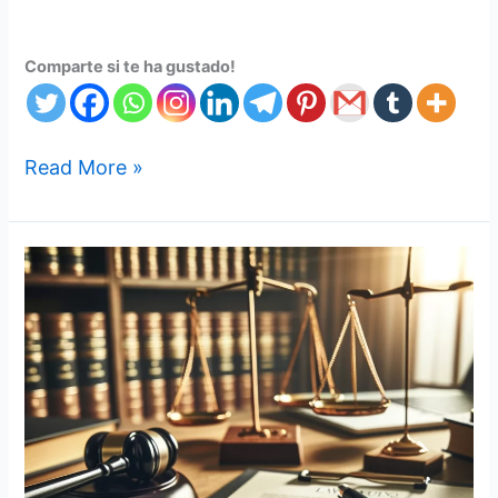
Comparte si te ha gustado!
Read More »
3
claves
para
contestar
una
demanda
ejecutiva
con
pagaré