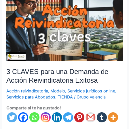
CLAVES
para
una
Demanda
de
Acción
Reivindicatoria
Exitosa
3 CLAVES para una Demanda de
Acción Reivindicatoria Exitosa
Acción reivindicatoria
,
Modelo
,
Servicios jurídicos online
,
Servicios para Abogados
,
TIENDA
/
Grupo valencia
Comparte si te ha gustado!