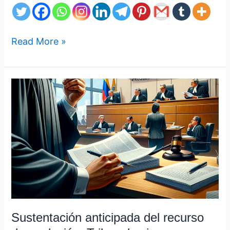
Read More »
Sustentación
anticipada
del
recurso
de
apelación:
Tribunales
incurren
en
excesivo
ritual
Sustentación anticipada del recurso
manifiesto