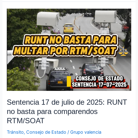
Sentencia
17
de
julio
de
2025:
RUNT
no
basta
para
comparendos
RTM/SOAT
Sentencia 17 de julio de 2025: RUNT
no basta para comparendos
RTM/SOAT
Tránsito
,
Consejo de Estado
/
Grupo valencia