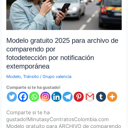
comparendo
por
fotodetección por notificación
extemporánea
Modelo gratuito 2025 para archivo de
comparendo por
fotodetección por notificación
extemporánea
Modelo
,
Tránsito
/
Grupo valencia
Comparte si te ha gustado!
Comparte si te ha
gustado!MinutasyContratosColombia.com
Modelo gratuito para ARCHIVO de comparendo