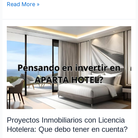
Read More »
Proyectos
Inmobiliarios
con
Licencia
Hotelera:
Que
debo
tener
en
cuenta?
Proyectos Inmobiliarios con Licencia
Hotelera: Que debo tener en cuenta?