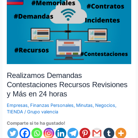
Demandas
Contestaciones
Recursos
Revisiones
y
Más
en
24
horas
Realizamos Demandas
Contestaciones Recursos Revisiones
y Más en 24 horas
Empresas
,
Finanzas Personales
,
Minutas
,
Negocios
,
TIENDA
/
Grupo valencia
Comparte si te ha gustado!