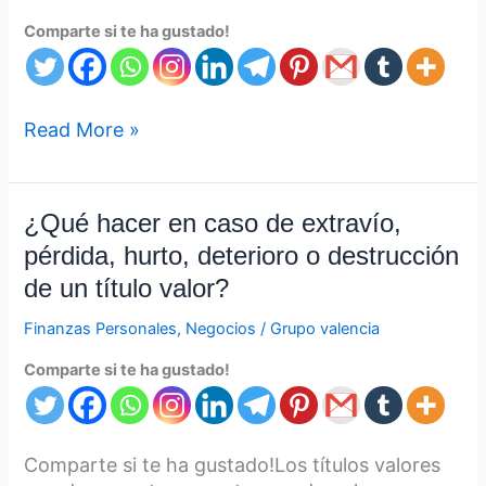
Comparte si te ha gustado!
Read More »
¿Qué
¿Qué hacer en caso de extravío,
hacer
pérdida, hurto, deterioro o destrucción
en
de un título valor?
caso
de
Finanzas Personales
,
Negocios
/
Grupo valencia
extravío,
Comparte si te ha gustado!
pérdida,
hurto,
deterioro
o
Comparte si te ha gustado!Los títulos valores
destrucción