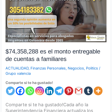
el
monto
entregable
de
cuentas
a
familiares
$74,358,288 es el monto entregable
de cuentas a familiares
ACTUALIDAD
,
Finanzas Personales
,
Negocios
,
Politics
/
Grupo valencia
Comparte si te ha gustado!
Comparte si te ha gustado!Cada año la
Superintendencia Financiera actualiza los