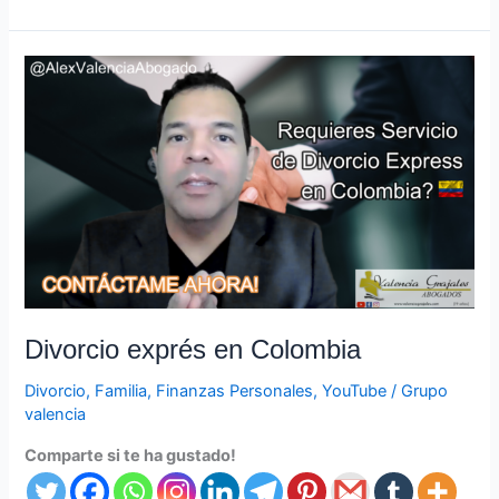
Divorcio
exprés
en
Colombia
Divorcio exprés en Colombia
Divorcio
,
Familia
,
Finanzas Personales
,
YouTube
/
Grupo
valencia
Comparte si te ha gustado!