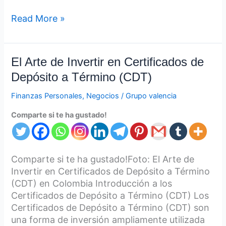
Read More »
El
El Arte de Invertir en Certificados de
Arte
Depósito a Término (CDT)
de
Invertir
Finanzas Personales
,
Negocios
/
Grupo valencia
en
Comparte si te ha gustado!
Certificados
de
Depósito
a
Comparte si te ha gustado!Foto: El Arte de
Término
Invertir en Certificados de Depósito a Término
(CDT)
(CDT) en Colombia Introducción a los
Certificados de Depósito a Término (CDT) Los
Certificados de Depósito a Término (CDT) son
una forma de inversión ampliamente utilizada