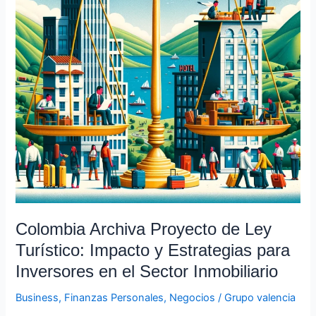
Turístico:
Impacto
y
Estrategias
para
Inversores
en
el
Sector
Inmobiliario
Colombia Archiva Proyecto de Ley
Turístico: Impacto y Estrategias para
Inversores en el Sector Inmobiliario
Business
,
Finanzas Personales
,
Negocios
/
Grupo valencia