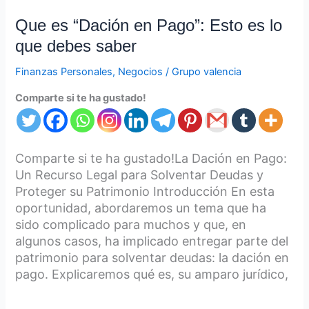
Que
Que es “Dación en Pago”: Esto es lo
es
que debes saber
“Dación
en
Finanzas Personales
,
Negocios
/
Grupo valencia
Pago”:
Comparte si te ha gustado!
Esto
es
lo
que
Comparte si te ha gustado!La Dación en Pago:
debes
Un Recurso Legal para Solventar Deudas y
saber
Proteger su Patrimonio Introducción En esta
oportunidad, abordaremos un tema que ha
sido complicado para muchos y que, en
algunos casos, ha implicado entregar parte del
patrimonio para solventar deudas: la dación en
pago. Explicaremos qué es, su amparo jurídico,