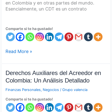
en Colombia y en otras partes del mundo.
Esencialmente, un CDT es un contrato
Comparte si te ha gustado!
Read More »
Derechos
Derechos Auxiliares del Acreedor en
Auxiliares
Colombia: Un Análisis Detallado
del
Acreedor
Finanzas Personales
,
Negocios
/
Grupo valencia
en
Comparte si te ha gustado!
Colombia:
Un