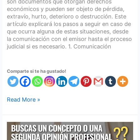
son documentos que otorgan derechos
de
económicos y pueden ser objeto de pérdida,
un
extravío, hurto, deterioro o destrucción. Este
título
artículo explicará los pasos a seguir en caso de
valor?
que ocurra alguna de estas situaciones, desde
la comunicación con el emisor hasta el proceso
judicial si es necesario. 1. Comunicación
Comparte si te ha gustado!
Read More »
$74,358,288
es