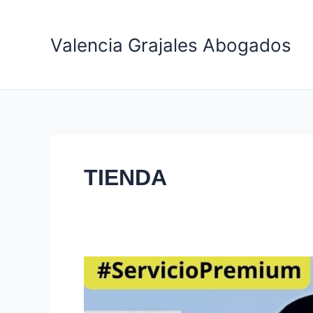
Ir
al
Valencia Grajales Abogados
contenido
TIENDA
🎓
¿Consulta
o