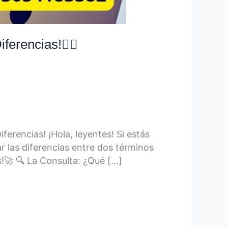
erencias!👨‍⚖️
erencias! ¡Hola, leyentes! Si estás
r las diferencias entre dos términos
!🚀 🔍 La Consulta: ¿Qué […]