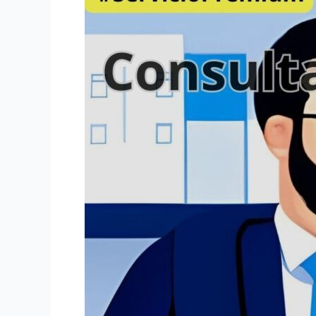
Procesal
Laboral
para
litigantes
en
Colombia
#ServicioPremium