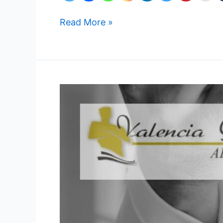
Read More »
Demanda:
Acción
de
Enriquecimiento
Cambiario