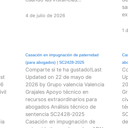
sa
ex
4 de julio de 2026
1 
Casación en impugnación de paternidad
Cas
(para abogados) | SC2428-2025
abo
Comparte si te ha gustado!Last
Co
st
Updated on 22 de mayo de
Up
26
2026 by Grupo valencia Valencia
20
vil
Grajales Apoyo técnico en
Gr
recursos extraordinarios para
ci
abogados Análisis técnico de
té
sentencia SC2428-2025
SC
ia
Casación en impugnación de
de