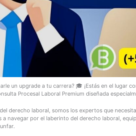
rle un upgrade a tu carrera? 🎓 ¡Estás en el lugar c
onsulta Procesal Laboral Premium diseñada especialme
el derecho laboral, somos los expertos que necesita
a navegar por el laberinto del derecho laboral, equip
unfar.