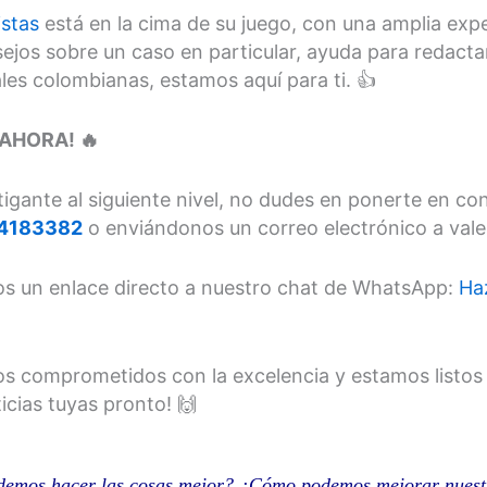
stas
está en la cima de su juego, con una amplia exp
nsejos sobre un caso en particular, ayuda para redac
ales colombianas, estamos aquí para ti. 👍
 AHORA! 🔥
e litigante al siguiente nivel, no dudes en ponerte en 
4183382
o enviándonos un correo electrónico a val
mos un enlace directo a nuestro chat de WhatsApp:
Haz
s comprometidos con la excelencia y estamos listos
icias tuyas pronto! 🙌
demos hacer las cosas mejor? ¿Cómo podemos mejorar nuest