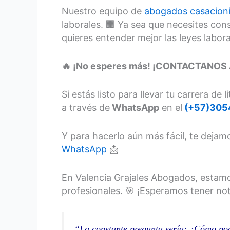
Nuestro equipo de
abogados casacioni
laborales. 🏢 Ya sea que necesites co
quieres entender mejor las leyes labor
🔥 ¡No esperes más! ¡CONTACTANOS
Si estás listo para llevar tu carrera d
a través de
WhatsApp
en el
(+57)305
Y para hacerlo aún más fácil, te deja
WhatsApp
📩
En Valencia Grajales Abogados, estamo
profesionales. 🎯 ¡Esperamos tener not
“La constante pregunta sería: ¿Cómo po