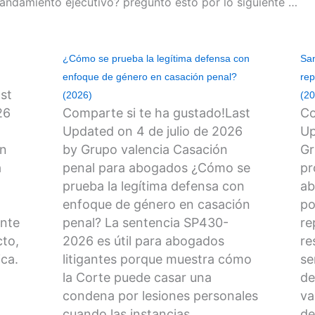
mandamiento ejecutivo? pregunto esto por lo siguiente …
¿Cómo se prueba la legítima defensa con
San
enfoque de género en casación penal?
rep
st
(2026)
(2
26
Comparte si te ha gustado!Last
Co
Updated on 4 de julio de 2026
Up
en
by Grupo valencia Casación
Gr
a
penal para abogados ¿Cómo se
pr
prueba la legítima defensa con
ab
enfoque de género en casación
po
ente
penal? La sentencia SP430-
re
cto,
2026 es útil para abogados
re
ca.
litigantes porque muestra cómo
se
la Corte puede casar una
de
condena por lesiones personales
va
cuando las instancias…
de