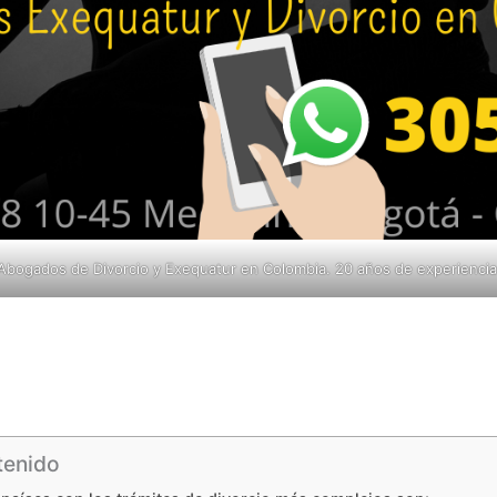
Abogados de Divorcio y Exequatur en Colombia. 20 años de experiencia
tenido