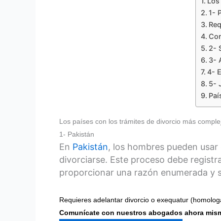
Los
1- 
Req
Com
2- 
3- 
4- 
5- 
Paí
Los países con los trámites de divorcio más comple
1- Pakistán
En
Pakistán
, los hombres pueden usar 
divorciarse. Este proceso debe registr
proporcionar una razón enumerada y se
Requieres adelantar divorcio o exequatur (homolo
Comunícate con nuestros abogados ahora mis