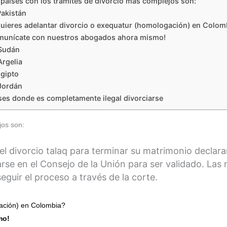
 países con los trámites de divorcio más complejos son:
Pakistán
uieres adelantar divorcio o exequatur (homologación) en Colo
unícate con nuestros abogados ahora mismo!
Sudán
Argelia
Egipto
Jordán
ses donde es completamente ilegal divorciarse
jos son:
el divorcio talaq para terminar su matrimonio declar
arse en el Consejo de la Unión para ser validado. Las
guir el proceso a través de la corte.
gación) en Colombia?
mo!