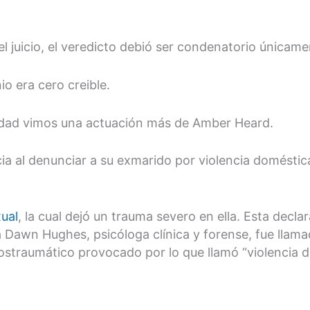
l juicio, el veredicto debió ser condenatorio únicam
o era cero creible.
idad vimos una actuación más de Amber Heard.
icia al denunciar a su exmarido por violencia doméstic
xual
, la cual dejó un trauma severo en ella. Esta decl
a Dawn Hughes, psicóloga clínica y forense, fue lla
postraumático provocado por lo que llamó “violencia d