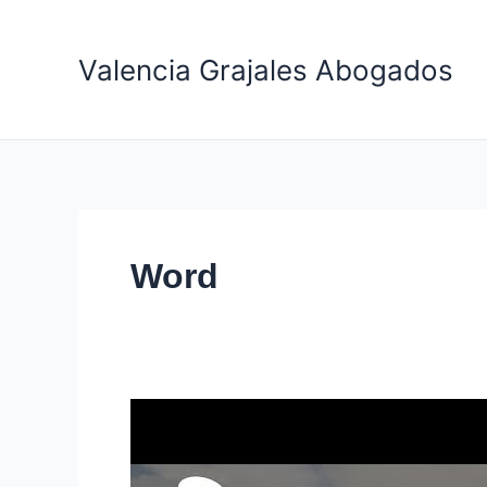
Ir
al
Valencia Grajales Abogados
contenido
Word
¿Qué
es
Acción