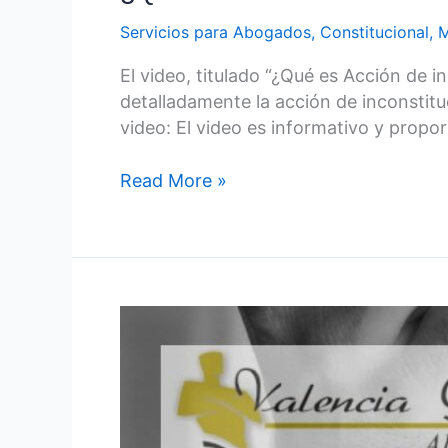
Servicios para Abogados
,
Constitucional
,
M
El video, titulado “¿Qué es Acción de i
detalladamente la acción de inconstit
video: El video es informativo y propo
Read More »
Simulación:
Los
herederos,
cónyuges
y
acreedores