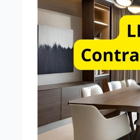
LA
SENTENCIA
RECIENTE
SOBRE
LESIÓN
ENORME
EN
CONTRATOS
DE
COMPRAVENTA