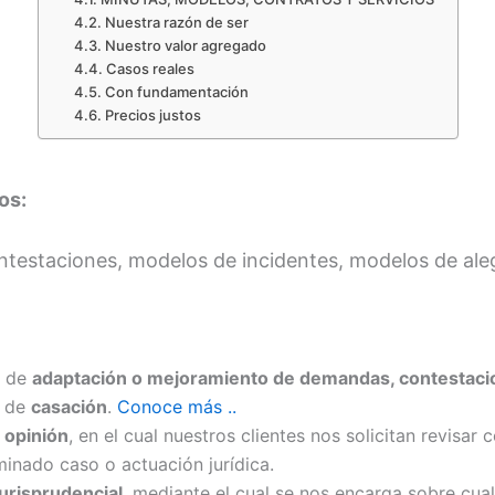
Nuestra razón de ser
Nuestro valor agregado
Casos reales
Con fundamentación
Precios justos
os:
estaciones, modelos de incidentes, modelos de ale
o de
adaptación o mejoramiento de demandas, contestaci
 de
casación
.
Conoce más ..
 opinión
, en el cual nuestros clientes nos solicitan revisa
minado caso o actuación jurídica.
jurisprudencial
, mediante el cual se nos encarga sobre cual 