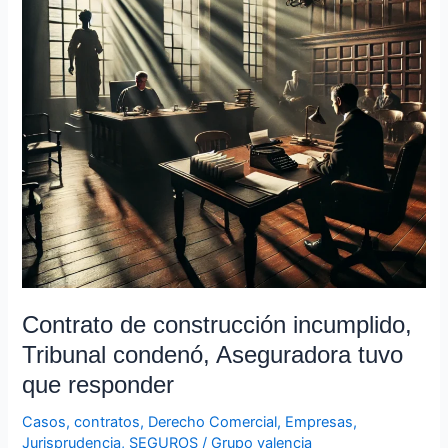
condenó,
Aseguradora
tuvo
que
responder
Contrato de construcción incumplido,
Tribunal condenó, Aseguradora tuvo
que responder
Casos
,
contratos
,
Derecho Comercial
,
Empresas
,
Jurisprudencia
,
SEGUROS
/
Grupo valencia