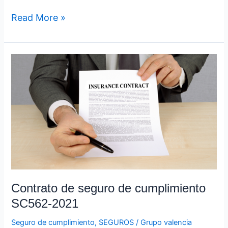
Read More »
Contrato
de
seguro
de
cumplimiento
SC562-
2021
Contrato de seguro de cumplimiento
SC562-2021
Seguro de cumplimiento
,
SEGUROS
/
Grupo valencia