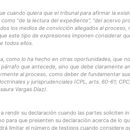
 que cuando quiera que el tribunal para afirmar la exi
s como “de la lectura del expediente”, “del acervo pro
os los medios de convicción allegados al proceso, no r
o que este tipo de expresiones imponen considerar qu
e todos ellos.
ina, como lo ha hecho en otras oportunidades, que no
párrafo que antecede, sino que debe claramente ana
armente al proceso, como deber de fundamentar sus
ctrinales y jurisprudenciales (CPL, arts. 60-61; CPC,
saura Vargas Díaz).
 a rendir su declaración cuando las partes soliciten i
no para que presenten su declaración acerca de lo qu
rá limitar el número de testigos cuando considere qu