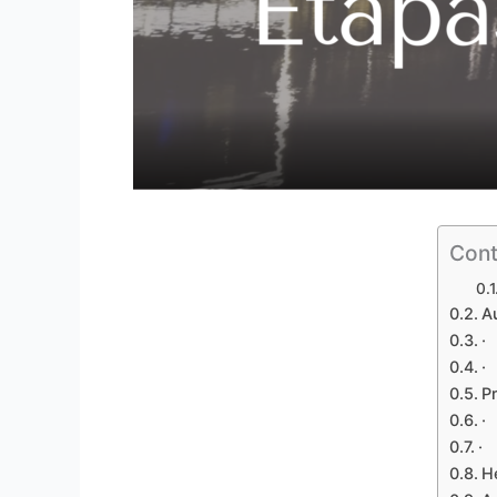
Cont
A
·
·
P
·
·
H