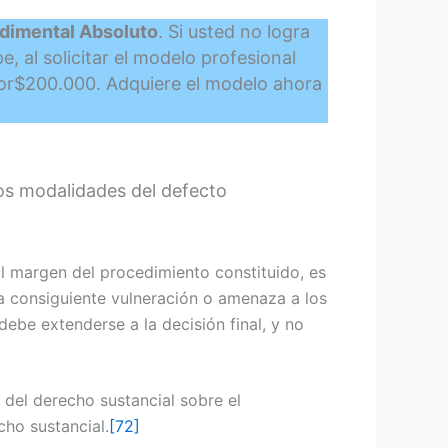
edimental Absoluto
. Si usted no logra
, al solicitar el modelo profesional
lor$200.000. Adquiere el modelo ahora
dos modalidades del defecto
l margen del procedimiento constituido, es
la consiguiente vulneración o amenaza a los
debe extenderse a la decisión final, y no
 del derecho sustancial sobre el
cho sustancial.
[72]