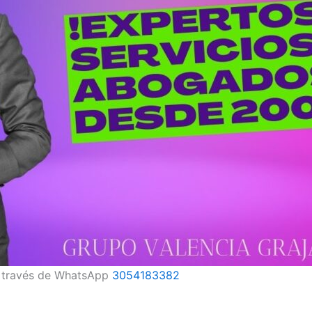
s a través de WhatsApp
3054183382