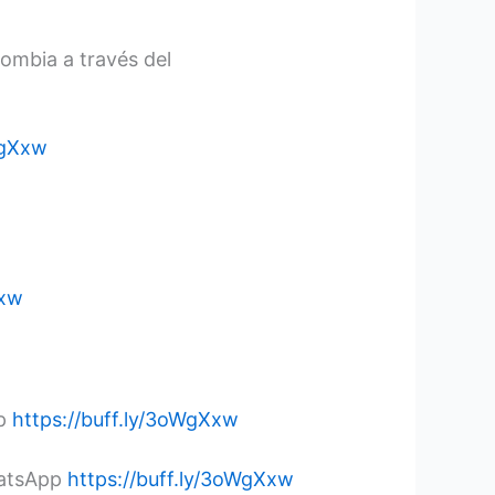
lombia a través del
WgXxw
Xxw
pp
https://buff.ly/3oWgXxw
WhatsApp
https://buff.ly/3oWgXxw