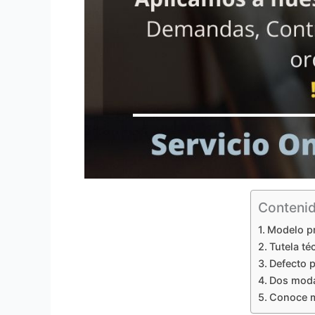
Conteni
Modelo pr
Tutela té
Defecto 
Dos moda
Conoce m