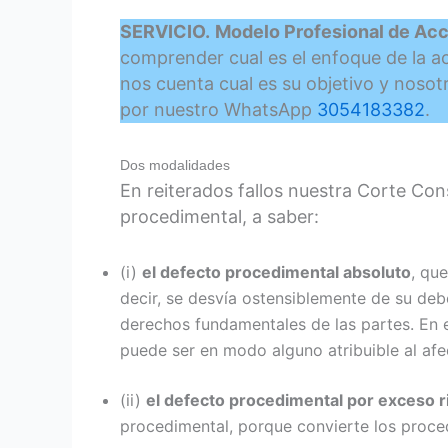
SERVICIO.
Modelo Profesional de Acc
comprender cual es el enfoque de la ac
nos cuenta cual es su objetivo y noso
por nuestro WhatsApp
3054183382
.
Dos modalidades
En reiterados fallos nuestra Corte Co
procedimental, a saber:
(i)
el defecto procedimental absoluto
, qu
decir, se desvía ostensiblemente de su deb
derechos fundamentales de las partes. En es
puede ser en modo alguno atribuible al afe
(ii)
el defecto procedimental por exceso ri
procedimental, porque convierte los proced