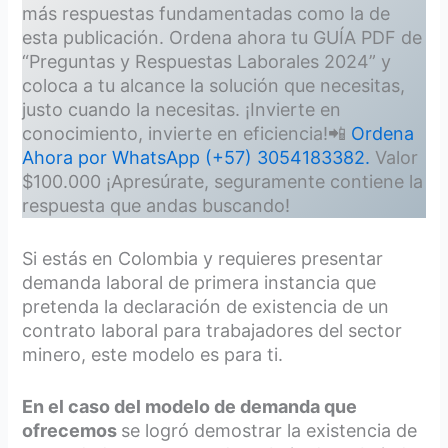
más respuestas fundamentadas como la de
esta publicación. Ordena ahora tu GUÍA PDF de
“Preguntas y Respuestas Laborales 2024” y
coloca a tu alcance la solución que necesitas,
justo cuando la necesitas. ¡Invierte en
conocimiento, invierte en eficiencia!📲
Ordena
Ahora por WhatsApp
(+57) 3054183382.
Valor
$100.000 ¡Apresúrate, seguramente contiene la
respuesta que andas buscando!
Si estás en Colombia y requieres presentar
demanda laboral de primera instancia que
pretenda la declaración de existencia de un
contrato laboral para trabajadores del sector
minero, este modelo es para ti.
En el caso del modelo de demanda que
ofrecemos
se logró demostrar la existencia de