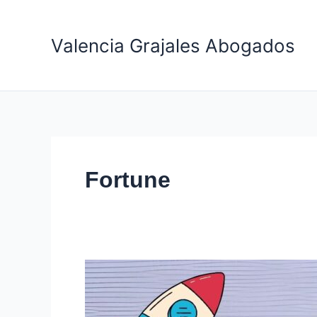
Ir
al
Valencia Grajales Abogados
contenido
Fortune
🚀
Cómo
se