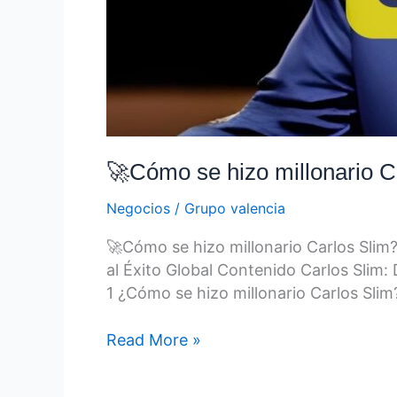
🚀Cómo se hizo millonario C
Negocios
/
Grupo valencia
🚀Cómo se hizo millonario Carlos Slim
al Éxito Global Contenido Carlos Slim:
1 ¿Cómo se hizo millonario Carlos Slim
Read More »