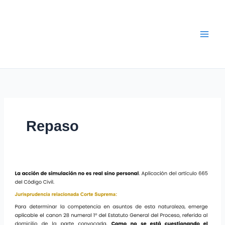
Ir
al
contenido
Repaso
¿La
acción
de
simulación
es