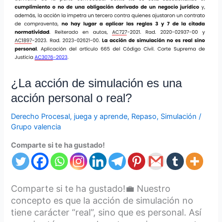
una
acción
personal
o
real?
¿La acción de simulación es una
acción personal o real?
Derecho Procesal
,
juega y aprende
,
Repaso
,
Simulación
/
Grupo valencia
Comparte si te ha gustado!
Comparte si te ha gustado!💼 Nuestro
concepto es que la acción de simulación no
tiene carácter “real”, sino que es personal. Así