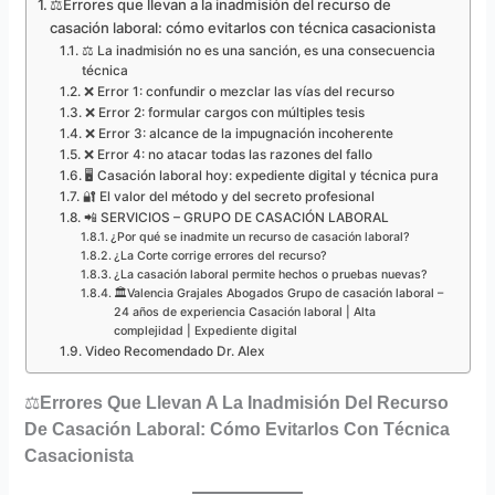
⚖️Errores que llevan a la inadmisión del recurso de
casación laboral: cómo evitarlos con técnica casacionista
⚖️ La inadmisión no es una sanción, es una consecuencia
técnica
❌ Error 1: confundir o mezclar las vías del recurso
❌ Error 2: formular cargos con múltiples tesis
❌ Error 3: alcance de la impugnación incoherente
❌ Error 4: no atacar todas las razones del fallo
🖥️ Casación laboral hoy: expediente digital y técnica pura
🔐 El valor del método y del secreto profesional
📲 SERVICIOS – GRUPO DE CASACIÓN LABORAL
¿Por qué se inadmite un recurso de casación laboral?
¿La Corte corrige errores del recurso?
¿La casación laboral permite hechos o pruebas nuevas?
🏛️Valencia Grajales Abogados Grupo de casación laboral –
24 años de experiencia Casación laboral | Alta
complejidad | Expediente digital
Video Recomendado Dr. Alex
⚖️
Errores Que Llevan A La Inadmisión Del Recurso
De Casación Laboral: Cómo Evitarlos Con Técnica
Casacionista