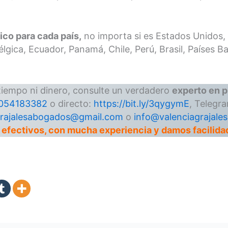
co para cada país,
no importa si es Estados Unidos,
gica, Ecuador, Panamá, Chile, Perú, Brasil, Países Baj
tiempo ni dinero, consulte un verdadero
experto en 
3054183382
o directo:
https://bit.ly/3qygymE
, Telegr
grajalesabogados@gmail.com
o
info@valenciagrajale
 efectivos, con mucha experiencia y damos facilid