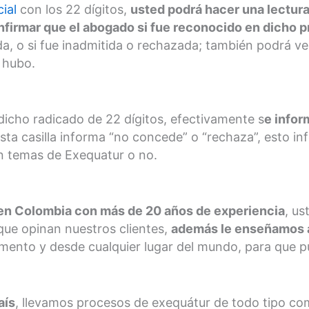
ial
con los 22 dígitos,
usted podrá hacer una lectura
nfirmar que el abogado si fue reconocido en dicho 
da, o si fue inadmitida o rechazada; también podrá ve
o hubo.
 dicho radicado de 22 dígitos, efectivamente s
e infor
 esta casilla informa “no concede” o “rechaza”, esto in
n temas de Exequatur o no.
en Colombia con más de 20 años de experiencia
, u
 que opinan nuestros clientes,
además le enseñamos a 
ento y desde cualquier lugar del mundo, para que pue
aís
, llevamos procesos de exequátur de todo tipo com