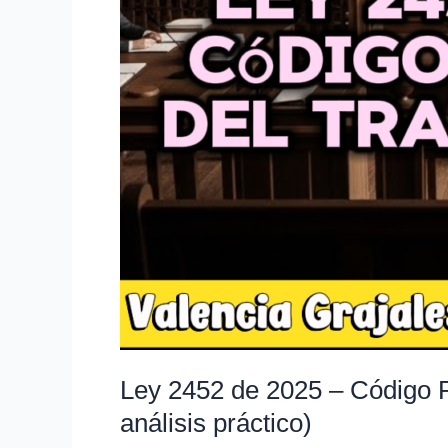
y
de
la
Seguridad
Social
(texto
completo
y
análisis
práctico)
Ley 2452 de 2025 – Código Pr
análisis práctico)