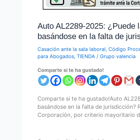
jurisdicción?
Auto AL2289-2025: ¿Puede la
basándose en la falta de juri
Casación ante la sala laboral
,
Código Proce
para Abogados
,
TIENDA
/
Grupo valencia
Comparte si te ha gustado!
Comparte si te ha gustado!Auto AL2289
basándose en la falta de jurisdicción?
Corporación, por criterio mayoritario 