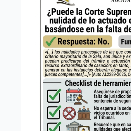
¿Puede
la
Corte
Suprema
declarar
la
nulidad
de
lo
actuado
en
instancias
basándose
en
la
falta
de