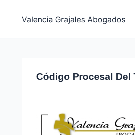
Ir
al
Valencia Grajales Abogados
contenido
Código Procesal Del 
Auto
AL2289-
2025: