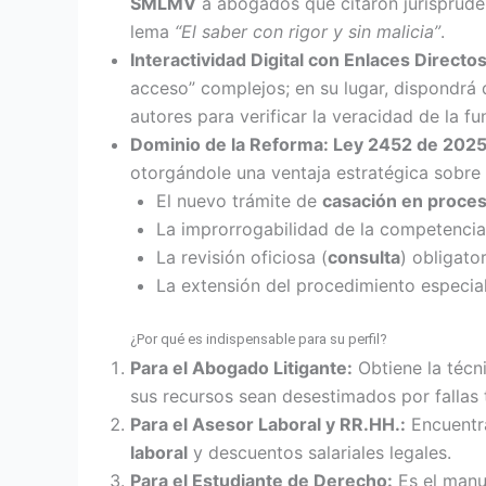
SMLMV
a abogados que citaron jurisprudenc
lema
“El saber con rigor y sin malicia”
.
Interactividad Digital con Enlaces Directos
acceso” complejos; en su lugar, dispondrá
autores para verificar la veracidad de la f
Dominio de la Reforma: Ley 2452 de 2025
otorgándole una ventaja estratégica sobr
El nuevo trámite de
casación en proces
La improrrogabilidad de la competencia 
La revisión oficiosa (
consulta
) obligato
La extensión del procedimiento especial
¿Por qué es indispensable para su perfil?
Para el Abogado Litigante:
Obtiene la técn
sus recursos sean desestimados por fallas 
Para el Asesor Laboral y RR.HH.:
Encuentra
laboral
y descuentos salariales legales.
Para el Estudiante de Derecho:
Es el manu