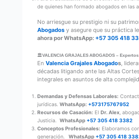
de quienes han formado abogados en las aul
No arriesgue su prestigio ni su patrim
Abogados
y asegure que su práctica l
ahora por WhatsApp:
+57 305 418 3
🏛️
VALENCIA GRAJALES ABOGADOS – Expertos Ca
En
Valencia Grajales Abogado
s
, lide
décadas litigando ante las Altas Corte
integrales en asuntos de alta compleji
Demandas y Defensas Laborales:
Contact
jurídicas.
WhatsApp:
+573175767952
Recursos de Casación:
El
Dr. Alex
, abogad
Justicia.
WhatsApp
+57 305 418 3382
Conceptos Profesionales:
Elaboramos conc
generación.
WhatsApp
+57 305 418 338