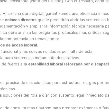
ia inexistente [Nota del usuario]. Con el Tesauro, cada sen
:
Al ser una obra digital, garantizamos una eficiencia inme
 de
enlaces directos
que le permitirán abrir las sentencias f
undamentación y ampliar la información técnica necesaria p
:
La obra analiza las preguntas procesales más críticas se
e la competencia en temas como:
os de acoso laboral
.
funcional y las nuevas nulidades por falta de esta.
ria para sentencias meramente declarativas.
 de fueros a la
estabilidad laboral reforzada por discapac
ica precisa de casacionistas para estructurar cargos por e
técnicas.
 soluciones del “día a día” con sustento legal inmediato p
al de consulta más riguroso para preparar exámenes o fund