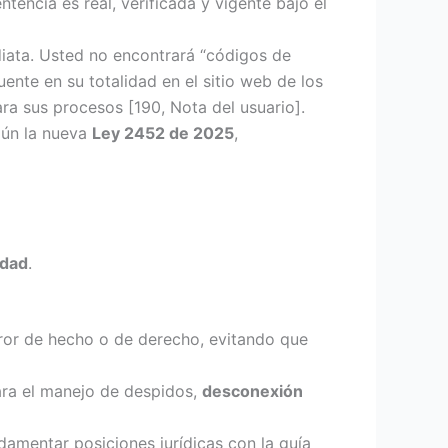
tencia es real, verificada y vigente bajo el
diata. Usted no encontrará “códigos de
uente en su totalidad en el sitio web de los
ara sus procesos [190, Nota del usuario].
gún la nueva
Ley 2452 de 2025
,
idad
.
rror de hecho o de derecho, evitando que
ara el manejo de despidos,
desconexión
amentar posiciones jurídicas con la guía