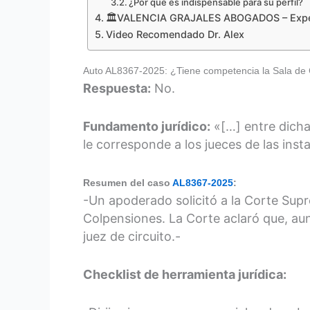
¿Por qué es indispensable para su perfil?
🏛️VALENCIA GRAJALES ABOGADOS – Expert
Video Recomendado Dr. Alex
Auto AL8367-2025: ¿Tiene competencia la Sala de Cas
Respuesta:
No.
Fundamento jurídico:
«[…] entre dichas
le corresponde a los jueces de las ins
Resumen del caso
AL8367-2025
:
-Un apoderado solicitó a la Corte Supr
Colpensiones. La Corte aclaró que, aun
juez de circuito.-
Checklist de herramienta jurídica: