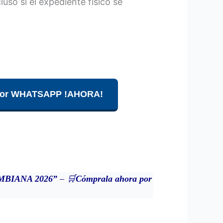
luso si el expediente físico se
 por WHATSAPP !AHORA!
OMBIANA 2026”
– 🛒
Cómprala ahora por