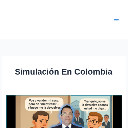
Ir
al
contenido
Simulación En Colombia
Abogados
Expertos
en
Juicios
de