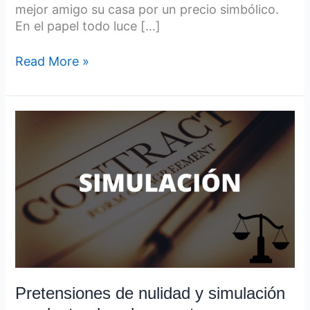
mejor amigo su casa por un precio simbólico.
En el papel todo luce […]
Read More »
Pretensiones
de
nulidad
y
simulación
no
planteadas
claramente
Pretensiones de nulidad y simulación