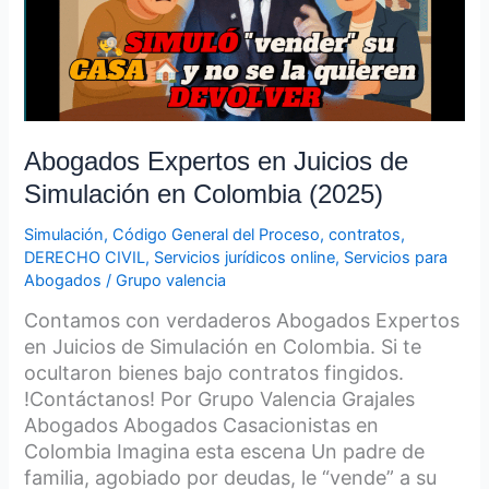
Simulación
en
Colombia
(2025)
Abogados Expertos en Juicios de
Simulación en Colombia (2025)
Simulación
,
Código General del Proceso
,
contratos
,
DERECHO CIVIL
,
Servicios jurídicos online
,
Servicios para
Abogados
/
Grupo valencia
Contamos con verdaderos Abogados Expertos
en Juicios de Simulación en Colombia. Si te
ocultaron bienes bajo contratos fingidos.
!Contáctanos! Por Grupo Valencia Grajales
Abogados Abogados Casacionistas en
Colombia Imagina esta escena Un padre de
familia, agobiado por deudas, le “vende” a su