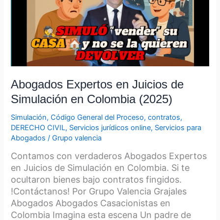
de
Simulación
en
Colombia
(2025)
Abogados Expertos en Juicios de
Simulación en Colombia (2025)
Simulación
,
Código General del Proceso
,
contratos
,
DERECHO CIVIL
,
Servicios jurídicos online
,
Servicios para
Abogados
/
Grupo valencia
Contamos con verdaderos Abogados Expertos
en Juicios de Simulación en Colombia. Si te
ocultaron bienes bajo contratos fingidos.
!Contáctanos! Por Grupo Valencia Grajales
Abogados Abogados Casacionistas en
Colombia Imagina esta escena Un padre de