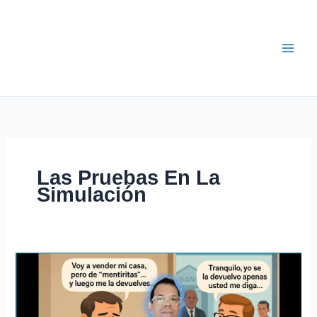
Ir
al
contenido
Las Pruebas En La
Simulación
Abogados
Expertos
en
Juicios