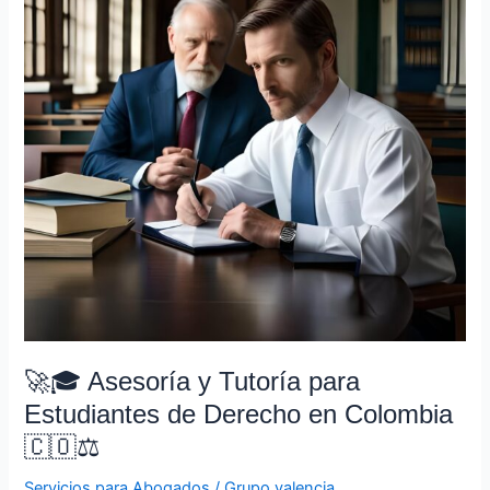
Tutoría
para
Estudiantes
de
Derecho
en
Colombia
🇨🇴
⚖️
🚀🎓 Asesoría y Tutoría para
Estudiantes de Derecho en Colombia
🇨🇴⚖️
Servicios para Abogados
/
Grupo valencia