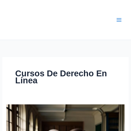
Ir
al
contenido
Cursos De Derecho En
Línea
🚀
🎓
Asesoría
y