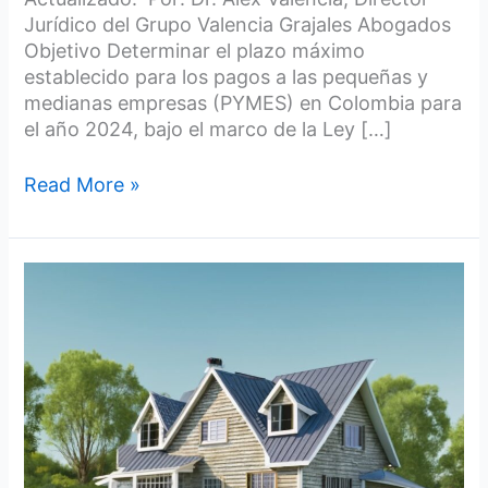
Jurídico del Grupo Valencia Grajales Abogados
Objetivo Determinar el plazo máximo
establecido para los pagos a las pequeñas y
medianas empresas (PYMES) en Colombia para
el año 2024, bajo el marco de la Ley […]
Read More »
Cumplir
con
el
suministro
de
agua
es
una
condición