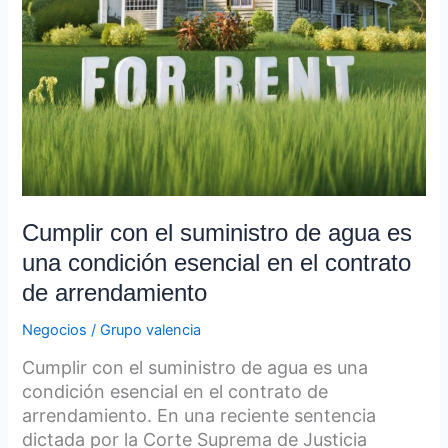
esencial
en
el
contrato
de
arrendamiento
Cumplir con el suministro de agua es
una condición esencial en el contrato
de arrendamiento
Negocios
/
Grupo valencia
Cumplir con el suministro de agua es una
condición esencial en el contrato de
arrendamiento. En una reciente sentencia
dictada por la Corte Suprema de Justicia