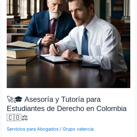
para
Estudiantes
de
Derecho
en
Colombia
🇨🇴
⚖️
🚀🎓 Asesoría y Tutoría para
Estudiantes de Derecho en Colombia
🇨🇴⚖️
Servicios para Abogados
/
Grupo valencia