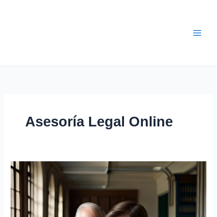
Ir
al
contenido
Asesoría Legal Online
🚀
🎓
Asesoría
y
Tutoría